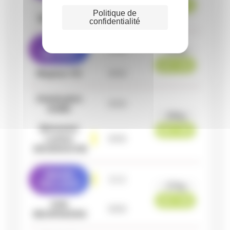
001 - 000
Bilal
Politique de
0
0
0
BENALLA
confidentialité
Léa
1
0
0
-52kg
METROT
100 - 000
Meghan
VO
0
0
0
Abdelsalem
0
0
0
KHIRI
-66kg
Mohamed
000 - 000
Lamine
0
0
0
DEGNOUCHE
Ophelie
1
1
1
VELLOZZI
-57kg
100 - 000
Julie
0
0
0
BEURSKENS