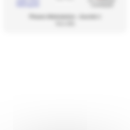
Métropole
Combault
Phases éliminatoires - Journée 1
Nice (06)