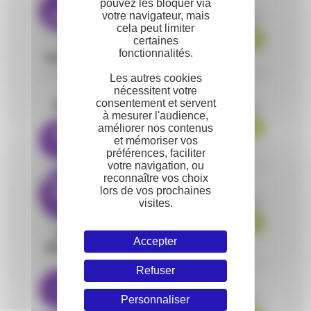
pouvez les bloquer via
Ida
0
2
0
votre navigateur, mais
ERIKSSON
-70kg
cela peut limiter
100 - 000
certaines
Laura
0
0
0
fonctionnalités.
HABERSTOCK
Les autres cookies
nécessitent votre
Tizie
0
0
1
consentement et servent
GNAMIEN
-90kg
à mesurer l'audience,
améliorer nos contenus
001 - 010
Mark
VAN
0
1
0
et mémoriser vos
DIJKE
préférences, faciliter
votre navigation, ou
reconnaître vos choix
Grace Esther
lors de vos prochaines
MIENANDI
0
0
0
visites.
+70kg
LALOU
100 - 000
Valentine
0
0
0
Accepter
MARCHAND
Refuser
Tanou
0
0
1
KEITA
+90kg
Personnaliser