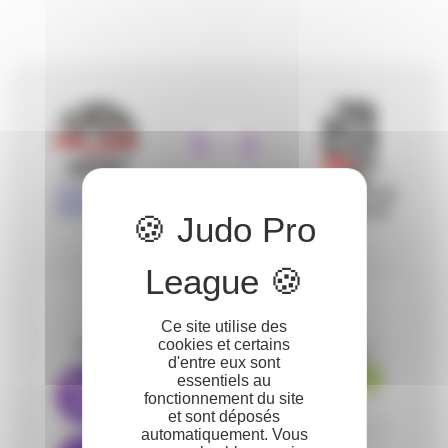
5
-
3
402
-
012
Judo Nice
JC Pontault-
Métropole
Combault
TERMINÉ
I
W
Y
Luca
Ce site utilise des
0
0
0
cookies et certains
OTMANE
-81kg
d'entre eux sont
000 - 001
essentiels au
Mouhammad
0
0
1
fonctionnement du site
GAZALOEV
et sont déposés
automatiquement. Vous