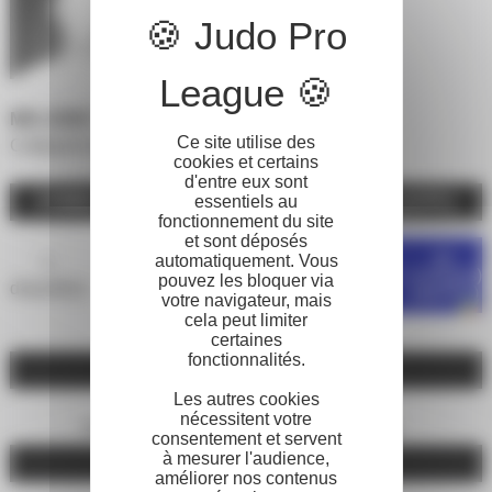
MELODIE TURPIN
Ce site utilise des
Catégorie de poids :
-63 kg
cookies et certains
d'entre eux sont
essentiels au
COMBATS JUDO PRO LEAGUE 2025-2026 (JCPC)
fonctionnement du site
et sont déposés
de
automatiquement. Vous
1
0
0
1
0%
combat(s)
pouvez les bloquer via
disputé(s)
gagné(s)
nul(s)
perdu(s)
gagné(s)
votre navigateur, mais
cela peut limiter
certaines
fonctionnalités.
IPPON
Les autres cookies
0
1
nécessitent votre
marqué(s)
reçu(s)
consentement et servent
à mesurer l'audience,
WAZARI
améliorer nos contenus